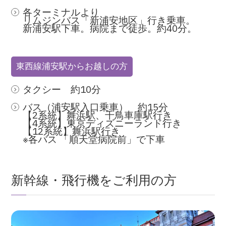
各ターミナルより
リムジンバス「新浦安地区」行き乗車。
新浦安駅下車。病院まで徒歩。約40分。
東西線浦安駅からお越しの方
タクシー 約10分
バス（浦安駅入口乗車） 約15分
【2系統】舞浜駅、千鳥車庫駅行き
【4系統】東京ディズニーランド行き
【12系統】舞浜駅行き
※各バス 「順天堂病院前」で下車
新幹線・飛行機をご利用の方